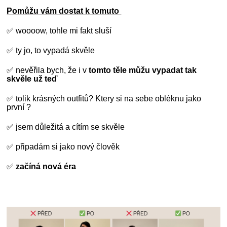
Pomůžu vám dostat k tomuto
✅ woooow, tohle mi fakt sluší
✅ ty jo, to vypadá skvěle
✅ nevěřila bych, že i v
tomto těle můžu vypadat tak
skvěle už teď
✅ tolik krásných outfitů? Ktery si na sebe obléknu jako
první ?
✅ jsem důležitá a cítím se skvěle
✅ připadám si jako nový člověk
✅
začíná nová éra