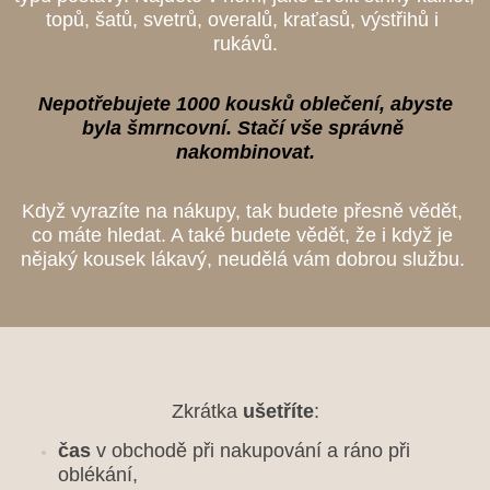
topů, šatů, svetrů, overalů, kraťasů, výstřihů i 
rukávů.
 Nepotřebujete 1000 kousků oblečení, abyste 
byla šmrncovní. Stačí vše správně 
nakombinovat.
Když vyrazíte na nákupy, tak budete přesně vědět, 
co máte hledat. A také budete vědět, že i když je 
nějaký kousek lákavý, neudělá vám dobrou službu. 
Zkrátka 
ušetříte
:
čas
 v obchodě při nakupování a ráno při 
oblékání,