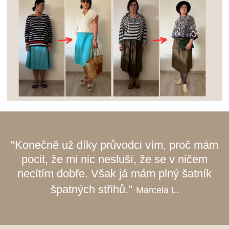
"Konečně už díky průvodci vím, proč mám
pocit, že mi nic nesluší, že se v ničem
necítím dobře. Však já mám plný šatník
špatných střihů."
Marcela L.