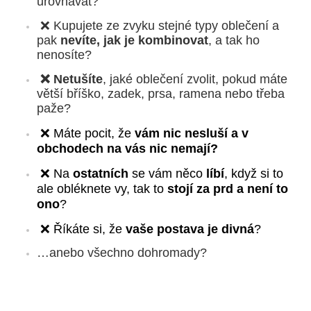
urovnávat?
 ❌ Kupujete ze zvyku stejné typy oblečení a 
pak 
nevíte, jak je kombinovat
, a tak ho 
nenosíte?
 ❌ Netušíte
, jaké 
oblečení zvolit
, pokud máte 
větší bříško, zadek, prsa, ramena nebo třeba 
paže?
❌ Máte pocit, že
vám nic nesluší a v
obchodech na vás nic nemají?
❌ Na
ostatních
se vám něco
líbí
, když si to
ale obléknete vy, tak to
stojí za prd a není to
ono
?
❌ Říkáte si, že
vaše postava je divná
?
…anebo všechno dohromady?