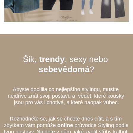
Šik, 
trendy
, sexy nebo 
sebevědomá
?
Abyste docílila co nejlepšího stylingu, musíte 
nejdříve znát svoji postavu a  vědět, které kousky 
jsou pro vás lichotivé, a které naopak vůbec.
Rozhodněte se, jak se chcete dnes cítit, a s tím 
zbytkem vám pomůže 
online
 průvodce Styling podle 
typu postavy. Najdete v něm, jaké zvolit střihy kalhot, 