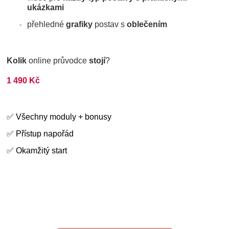
ukázkami
přehledné
grafiky
postav s
oblečením
Kolik
online průvodce
stojí
?
1 490 Kč
✅ Všechny moduly + bonusy
✅ Přístup napořád
✅ Okamžitý start