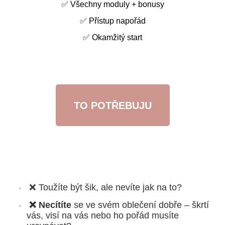
✅ Všechny moduly + bonusy
✅ Přístup napořád
✅ Okamžitý start
TO POTŘEBUJU
❌ Toužíte být šik, ale nevíte jak na to?
 ❌ Necítíte
 se 
ve svém oblečení 
dobře – škrtí 
vás, visí na vás nebo ho pořád musíte 