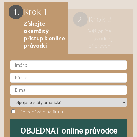
Krok 1
Krok 2
Získejte
okamžitý
Váš online
přístup k online
průvodce je
průvodci
připraven
Objednávám na firmu
OBJEDNAT online průvodce